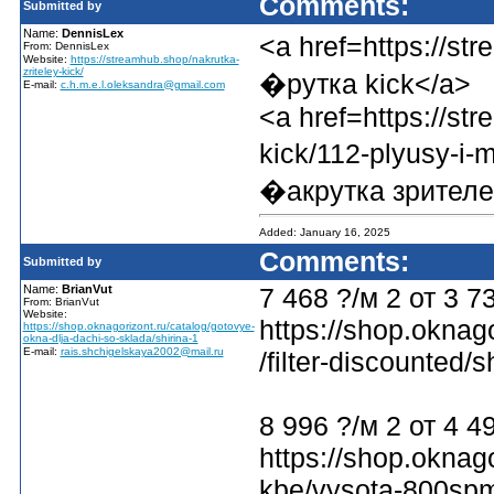
Comments:
Submitted by
Name:
DennisLex
<a href=https://st
From: DennisLex
Website:
https://streamhub.shop/nakrutka-
zriteley-kick/
�рутка kick</a>
E-mail:
c.h.m.e.l.oleksandra@gmail.com
<a href=https://str
kick/112-plyusy-i-m
�акрутка зрителе
Added: January 16, 2025
Comments:
Submitted by
Name:
BrianVut
7 468 ?/м 2 от 3 7
From: BrianVut
Website:
https://shop.oknag
https://shop.oknagorizont.ru/catalog/gotovye-
okna-dlja-dachi-so-sklada/shirina-1
E-mail:
rais.shchigelskaya2002@mail.ru
/filter-discounted
8 996 ?/м 2 от 4 4
https://shop.oknag
kbe/vysota-800spm