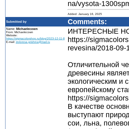
na/vysota-1300spm
Added: January 16, 2025
Comments:
Submitted by
Name:
Michaelecown
ИНТЕРЕСНЫЕ Н
From: Michaelecown
Website:
https://sigmacolo
https://sigmacolorshop.ru/blog/2023-12-11-8
E-mail:
doloresa.grishina@mail.ru
revesina/2018-09-
Отличительной че
древесины являе
экологическим и 
европейскому ста
https://sigmacolor
В качестве основ
выступают природ
сои, льна, полево