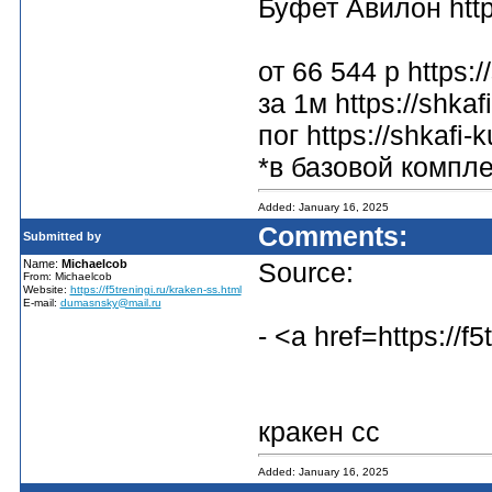
Буфет Авилон https
от 66 544 р https:
за 1м https://shka
пог https://shkafi
*в базовой комплек
Added: January 16, 2025
Comments:
Submitted by
Name:
Michaelcob
Source:
From: Michaelcob
Website:
https://f5treningi.ru/kraken-ss.html
E-mail:
dumasnsky@mail.ru
- <a href=https://f
кракен сс
Added: January 16, 2025