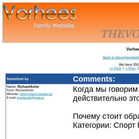
Vorhe
Back to thevorheesfami
We have 350 
<< First
|
< Prev
Comments:
Submitted by
Name:
RichardAntix
Когда мы говорим
From: RichardAntix
Website:
https://sport-newish.ru/
действительно это
E-mail:
egorbmxik@mail.ru
Почему стоит обра
Категории: Спорт h