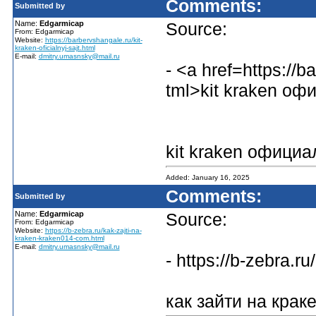
Comments:
Submitted by
Name:
Edgarmicap
Source:
From: Edgarmicap
Website:
https://barbervshangale.ru/kit-
kraken-oficialnyj-sajt.html
E-mail:
dmitry.umasnsky@mail.ru
- <a href=https://b
tml>kit kraken о
kit kraken офици
Added: January 16, 2025
Comments:
Submitted by
Name:
Edgarmicap
Source:
From: Edgarmicap
Website:
https://b-zebra.ru/kak-zajti-na-
kraken-kraken014-com.html
E-mail:
dmitry.umasnsky@mail.ru
- https://b-zebra.
как зайти на крак