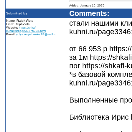
Added: January 16, 2025
Comments:
Submitted by
Name:
RalphViets
стали нашими клие
From: RalphViets
Website:
https://shkafi-
kuhni.ru/page3346
kuhni.ru/page33375328.html
E-mail:
yulya.onipchenko.88@mail.ru
от 66 953 р https:
за 1м https://shkafi
пог https://shkafi
*в базовой комплек
kuhni.ru/page3346
Выполненные проек
Библиотека Ирис h