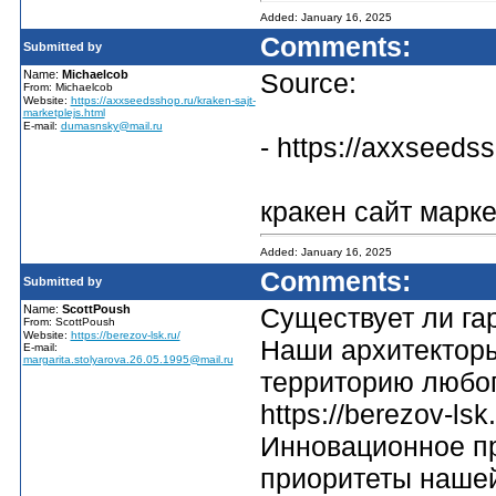
Added: January 16, 2025
Comments:
Submitted by
Name:
Michaelcob
Source:
From: Michaelcob
Website:
https://axxseedsshop.ru/kraken-sajt-
marketplejs.html
E-mail:
dumasnsky@mail.ru
- https://axxseeds
кракен сайт марк
Added: January 16, 2025
Comments:
Submitted by
Name:
ScottPoush
Существует ли га
From: ScottPoush
Website:
https://berezov-lsk.ru/
Наши архитекторы
E-mail:
margarita.stolyarova.26.05.1995@mail.ru
территорию любог
https://berezov-lsk.
Инновационное пр
приоритеты нашей 